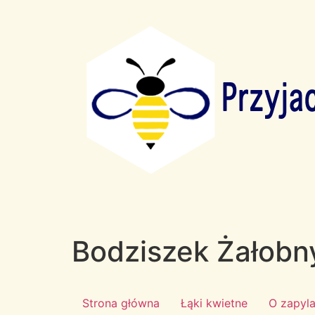
Bodziszek Żałobn
Strona główna
Łąki kwietne
O zapyl