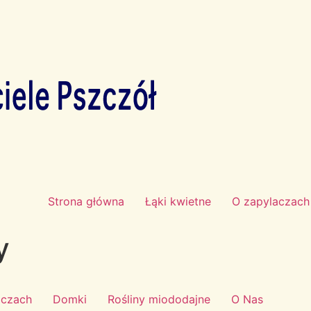
Strona główna
Łąki kwietne
O zapylaczach
y
aczach
Domki
Rośliny miododajne
O Nas