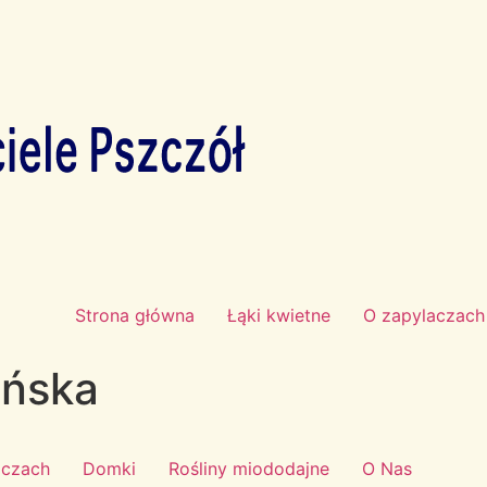
Strona główna
Łąki kwietne
O zapylaczach
ńska
aczach
Domki
Rośliny miododajne
O Nas