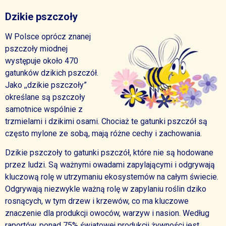
Dzikie pszczoły
W Polsce oprócz znanej
pszczoły miodnej
występuje około 470
gatunków dzikich pszczół.
Jako ,,dzikie pszczoły”
określane są pszczoły
samotnice wspólnie z
trzmielami i dzikimi osami. Chociaż te gatunki pszczół są
często mylone ze sobą, mają różne cechy i zachowania.
Dzikie pszczoły to gatunki pszczół, które nie są hodowane
przez ludzi. Są ważnymi owadami zapylającymi i odgrywają
kluczową rolę w utrzymaniu ekosystemów na całym świecie.
Odgrywają niezwykle ważną rolę w zapylaniu roślin dziko
rosnących, w tym drzew i krzewów, co ma kluczowe
znaczenie dla produkcji owoców, warzyw i nasion. Według
raportów, ponad 75% światowej produkcji żywności jest