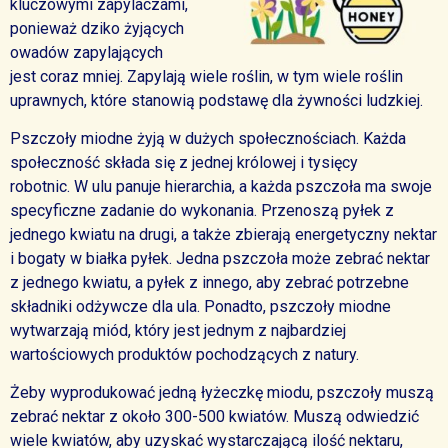
kluczowymi zapylaczami,
ponieważ dziko żyjących
owadów zapylających
jest coraz mniej. Zapylają wiele roślin, w tym wiele roślin
uprawnych, które stanowią podstawę dla żywności ludzkiej.
Pszczoły miodne żyją w dużych społecznościach. Każda
społeczność składa się z jednej królowej i tysięcy
robotnic.
W ulu panuje hierarchia, a każda pszczoła ma swoje
specyficzne zadanie do wykonania. Przenoszą pyłek z
jednego kwiatu na drugi, a także zbierają energetyczny nektar
i bogaty w białka pyłek. Jedna pszczoła może zebrać nektar
z jednego kwiatu, a pyłek z innego, aby zebrać potrzebne
składniki odżywcze dla ula. Ponadto, pszczoły miodne
wytwarzają miód, który jest jednym z najbardziej
wartościowych produktów pochodzących z natury.
Żeby wyprodukować jedną łyżeczkę miodu, pszczoły muszą
zebrać nektar z około 300-500 kwiatów. Muszą odwiedzić
wiele kwiatów, aby uzyskać wystarczającą ilość nektaru,