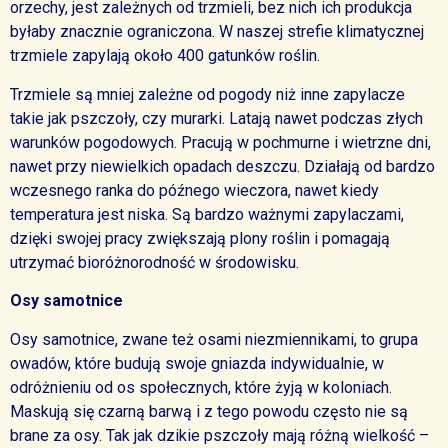
orzechy, jest zależnych od trzmieli, bez nich ich produkcja
byłaby znacznie ograniczona. W naszej strefie klimatycznej
trzmiele zapylają około 400 gatunków roślin.
Trzmiele są mniej zależne od pogody niż inne zapylacze
takie jak pszczoły, czy murarki. Latają nawet podczas złych
warunków pogodowych. Pracują w pochmurne i wietrzne dni,
nawet przy niewielkich opadach deszczu. Działają od bardzo
wczesnego ranka do późnego wieczora, nawet kiedy
temperatura jest niska. S
ą bardzo ważnymi zapylaczami,
dzięki swojej pracy zwiększają plony roślin i pomagają
utrzymać bioróżnorodność w środowisku.
Osy samotnice
Osy samotnice, zwane też osami niezmiennikami, to grupa
owadów, które budują swoje gniazda indywidualnie, w
odróżnieniu od os społecznych, które żyją w koloniach.
Maskują się czarną barwą i z tego powodu często nie są
brane za osy. Tak jak dzikie pszczoły mają różną wielkość –