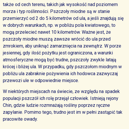
także od cech terenu, takich jak wysokość nad poziomem
morza i typ roślinności. Pszczoły miodne są w stanie
przemierzyć od 2 do 5 kilometrów od ula, a jeśli znajdują się
w dobrych warunkach, np. w pobliżu pola kwiatowego, to
mogą przelecieć nawet 10 kilometrów. Ważne jest, że
pszczoły miodne muszą zawsze wrócić do ula przed
zmrokiem, aby uniknąć zamarznięcia na zewnątrz. W porze
jesiennej, gdy ilość pożytku jest ograniczona, a warunki
atmosferyczne mogą być trudne, pszczoły zwykle latają
krócej i bliżej ula. W przypadku, gdy pszczołom miodnym w
pobliżu ula zabraknie pożywienia ich hodowca zazwyczaj
przewozi ule w odpowiednie miejsce.
W niektórych miejscach na świecie, ze względu na spadek
populacji pszczół ich rolę przejął człowiek. Istnieją rejony
Chin, gdzie ludzie rozmnażają rośliny poprzez ręczne
zapylanie. Pomimo tego, trudno jest im w pełni zastąpić tak
pracowite owady.