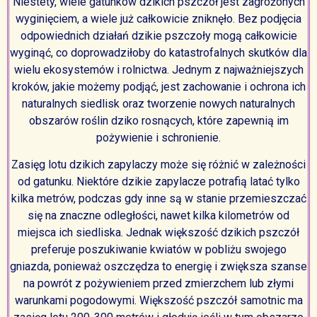
Niestety, wiele gatunków dzikich pszczół jest zagrożonych
wyginięciem, a wiele już całkowicie zniknęło. Bez podjęcia
odpowiednich działań dzikie pszczoły mogą całkowicie
wyginąć, co doprowadziłoby do katastrofalnych skutków dla
wielu ekosystemów i rolnictwa. Jednym z najważniejszych
kroków, jakie możemy podjąć, jest zachowanie i ochrona ich
naturalnych siedlisk oraz tworzenie nowych naturalnych
obszarów roślin dziko rosnących, które zapewnią im
pożywienie i schronienie.
Zasięg lotu dzikich zapylaczy może się różnić w zależności
od gatunku. Niektóre dzikie zapylacze potrafią latać tylko
kilka metrów, podczas gdy inne są w stanie przemieszczać
się na znaczne odległości, nawet kilka kilometrów od
miejsca ich siedliska. Jednak większość dzikich pszczół
preferuje poszukiwanie kwiatów w pobliżu swojego
gniazda, ponieważ oszczędza to energię i zwiększa szanse
na powrót z pożywieniem przed zmierzchem lub złymi
warunkami pogodowymi. Większość pszczół samotnic ma