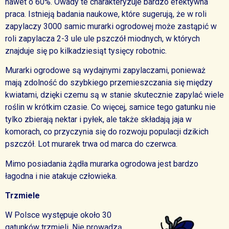
nawet o 60%. Owady te charakteryzuje bardzo efektywna
praca. Istnieją badania naukowe, które sugerują, że w roli
zapylaczy 3000 samic murarki ogrodowej może zastąpić w
roli zapylacza 2-3 ule ule pszczół miodnych, w których
znajduje się po kilkadziesiąt tysięcy robotnic.
Murarki ogrodowe są wydajnymi zapylaczami, ponieważ
mają zdolność do szybkiego przemieszczania się między
kwiatami, dzięki czemu są w stanie skutecznie zapylać wiele
roślin w krótkim czasie. Co więcej, samice tego gatunku nie
tylko zbierają nektar i pyłek, ale także składają jaja w
komorach, co przyczynia się do rozwoju populacji dzikich
pszczół. Lot murarek trwa od marca do czerwca.
Mimo posiadania żądła murarka ogrodowa jest bardzo
łagodna i nie atakuje człowieka.
Trzmiele
W Polsce występuje około 30
gatunków trzmieli. Nie prowadzą