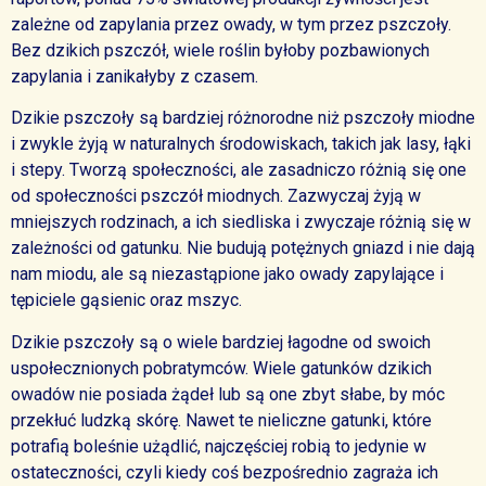
zależne od zapylania przez owady, w tym przez pszczoły.
Bez dzikich pszczół, wiele roślin byłoby pozbawionych
zapylania i zanikałyby z czasem.
Dzikie pszczoły są bardziej różnorodne niż pszczoły miodne
i zwykle żyją w naturalnych środowiskach, takich jak lasy, łąki
i stepy. Tworzą społeczności, ale zasadniczo różnią się one
od społeczności pszczół miodnych. Zazwyczaj żyją w
mniejszych rodzinach, a ich siedliska i zwyczaje różnią się w
zależności od gatunku. Nie budują potężnych gniazd i nie dają
nam miodu, ale są niezastąpione jako owady zapylające i
tępiciele gąsienic oraz mszyc.
Dzikie pszczoły są o wiele bardziej łagodne od swoich
uspołecznionych pobratymców. Wiele gatunków dzikich
owadów nie posiada żądeł lub są one zbyt słabe, by móc
przekłuć ludzką skórę. Nawet te nieliczne gatunki, które
potrafią boleśnie użądlić, najczęściej robią to jedynie w
ostateczności, czyli kiedy coś bezpośrednio zagraża ich