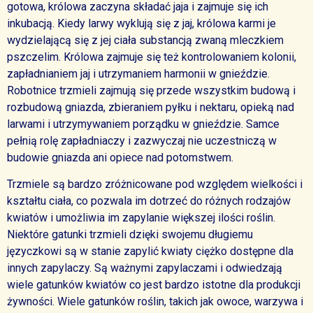
gotowa, królowa zaczyna składać jaja i zajmuje się ich
inkubacją. Kiedy larwy wyklują się z jaj, królowa karmi je
wydzielającą się z jej ciała substancją zwaną mleczkiem
pszczelim. Królowa zajmuje się też kontrolowaniem kolonii,
zapładnianiem jaj i utrzymaniem harmonii w gnieździe.
Robotnice trzmieli zajmują się przede wszystkim budową i
rozbudową gniazda, zbieraniem pyłku i nektaru, opieką nad
larwami i utrzymywaniem porządku w gnieździe. Samce
pełnią rolę zapładniaczy i zazwyczaj nie uczestniczą w
budowie gniazda ani opiece nad potomstwem.
Trzmiele są bardzo zróżnicowane pod względem wielkości i
kształtu ciała, co pozwala im dotrzeć do różnych rodzajów
kwiatów i umożliwia im zapylanie większej ilości roślin.
Niektóre gatunki trzmieli dzięki swojemu długiemu
języczkowi są w stanie zapylić kwiaty ciężko dostępne dla
innych zapylaczy. Są ważnymi zapylaczami i odwiedzają
wiele gatunków kwiatów co jest bardzo istotne dla produkcji
żywności. Wiele gatunków roślin, takich jak owoce, warzywa i