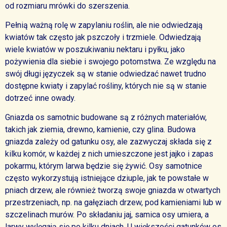
od rozmiaru mrówki do szerszenia.
Pełnią ważną rolę w zapylaniu roślin, ale nie odwiedzają
kwiatów tak często jak pszczoły i trzmiele. Odwiedzają
wiele kwiatów w poszukiwaniu nektaru i pyłku, jako
pożywienia dla siebie i swojego potomstwa. Ze względu na
swój długi języczek są w stanie odwiedzać nawet trudno
dostępne kwiaty i zapylać rośliny, których nie są w stanie
dotrzeć inne owady.
Gniazda os samotnic budowane są z różnych materiałów,
takich jak ziemia, drewno, kamienie, czy glina. Budowa
gniazda zależy od gatunku osy, ale zazwyczaj składa się z
kilku komór, w każdej z nich umieszczone jest jajko i zapas
pokarmu, którym larwa będzie się żywić. Osy samotnice
często wykorzystują istniejące dziuple, jak te powstałe w
pniach drzew, ale również tworzą swoje gniazda w otwartych
przestrzeniach, np. na gałęziach drzew, pod kamieniami lub w
szczelinach murów. Po składaniu jaj, samica osy umiera, a
larwy wylęgają się po kilku dniach.
U większości gatunków os