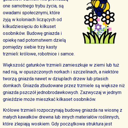
one samotnego trybu życia, są
owadami społecznymi, które
żyją w koloniach liczących od
kilkudziesięciu do kilkuset
osobników. Budowę gniazda i
opiekę nad potomstwem dzielą
pomiędzy siebie trzy kasty
trzmieli: królowe, robotnice i samce.
Większość gatunków trzmieli zamieszkuje w ziemi lub tuż
nad nią, w opuszczonych norkach i szczelinach, a niektóre
tworzą gniazda nawet w dziuplach drzew lub ptasich
domkach. Gniazda zbudowane przez trzmiele są większe niż
gniazda pszczół jednobrodawkowych. Zazwyczaj w jednym
gnieździe może mieszkać kilkaset osobników.
Królowe trzmieli rozpoczynają budowę gniazda na wiosnę z
małych kawałków drewna lub innych materiałów roślinnych,
które zlepiają woskiem. Gdy początkowa struktura jest