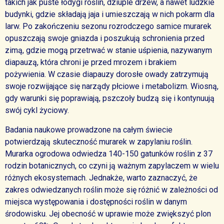
takich jak puste łodygi roślin, dziuple drzew, a nawet ludzkie
budynki, gdzie składają jaja i umieszczają w nich pokarm dla
larw. Po zakończeniu sezonu rozrodczego samice murarek
opuszczają swoje gniazda i poszukują schronienia przed
zimą, gdzie mogą przetrwać w stanie uśpienia, nazywanym
diapauzą, która chroni je przed mrozem i brakiem
pożywienia. W czasie diapauzy dorosłe owady zatrzymują
swoje rozwijające się narządy płciowe i metabolizm. Wiosną,
gdy warunki się poprawiają, pszczoły budzą się i kontynuują
swój cykl życiowy.
Badania naukowe prowadzone na całym świecie
potwierdzają skuteczność murarek w zapylaniu roślin.
Murarka ogrodowa odwiedza 140-150 gatunków roślin z 37
rodzin botanicznych, co czyni ją ważnym zapylaczem w wielu
różnych ekosystemach. Jednakże, warto zaznaczyć, że
zakres odwiedzanych roślin może się różnić w zależności od
miejsca występowania i dostępności roślin w danym
środowisku. Jej obecność w uprawie może zwiększyć plon